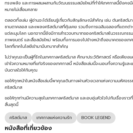
ทรงพลัง และการผสมผสานกับวัฒนธรรมสมัยใหม่ที่ทำให้เทศกาลนี้ยังคงม
หมายไม่เสื่อมคลาย
ตลอดทั้งเล่ม ผู้อ่านจะได้เรียนรู้เกี่ยวกับสัญลักษณ์สำคัญ เช่น ต้นคริสต์ม
ซานตาคลอส และเพลงคริสต์มาสที่คุ้นเคย รวมถึงการเฉลิมฉลองที่แตกต่า
แต่ละมุมโลก นอกจากนี้ยังมีการสำรวจบทบาทของคริสต์มาสในวรรณกรร
ภาพยนตร์ และสื่อสมัยใหม่ พร้อมทั้งการมองไปข้างหน้าถึงอนาคตของเทศ
โลกที่เทคโนโลยีเข้ามามีบทบาทสำคัญ
ไม่ว่าคุณจะเป็นผู้ที่รักในเทศกาลคริสต์มาส ศึกษาประวัติศาสตร์ หรือเพียง
เข้าใจความหมายที่แท้จริงของเทศกาลนี้ หนังสือเล่มนี้จะมอบทั้งความรู้และ
บันดาลใจให้กับคุณ
ขอให้ทุกหน้าในหนังสือเล่มนี้พาคุณเดินทางผ่านห้วงเวลาแห่งความมหัศจรร
คริสต์มาส
ขอให้ทุกท่านมีความสุขในเทศกาลคริสต์มาส และอบอุ่นหัวใจไปกับเรื่องราวที่ไ
สิ้นสุดนี้
คริสต์มาส
เทศกาลแห่งความรัก
BOOK LEGEND
หนังสือที่เกี่ยวข้อง