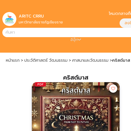
โหมดกลางคื
เปิ
ARITC CRRU
มหาวิทยาลัยราชภัฏเชียงราย
ลงชื
อีบุ๊ก
หน้าแรก
>
ประวัติศาสตร์ วัฒนธรรม
>
ศาสนาและวัฒนธรรม
>
คริสต์มาส
คริสต์มาส
PDF