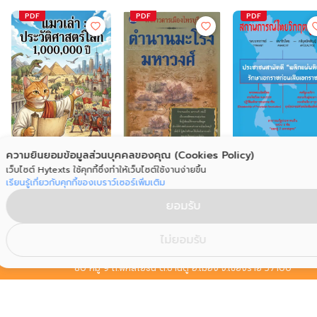
PDF
PDF
PDF
ความยินยอมข้อมูลส่วนบุคคลของคุณ (Cookies Policy)
สถานการณ์ไทยวิกฤต
ตำนานมะโรงมหาวงศ์
แมวเล่า : ประวัติศาสตร์
สูงสุด
เว็บไซต์ Hytexts ใช้คุกกี้ซึ่งทำให้เว็บไซต์ใช้งานง่ายขึ้น
ประทุม ชุ่มเพ็งพันธุ์
โลก 1,000,000 ปี
สธรรมโชติ
เรียนรู้เกี่ยวกับคุกกี้ของเบราว์เซอร์เพิ่มเติม
ไอ้ส้ม
ยอมรับ
ไม่ยอมรับ
Address
80 หมู่ 9 ถ.พหลโยธิน ต.บ้านดู่ อ.เมือง จ.เชียงราย 57100