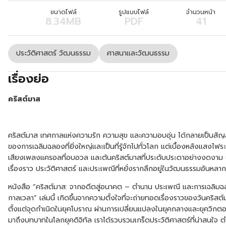
ขนาดไฟล์
รูปแบบไฟล์
จำนวนหน้า
8.34MB
PDF
41
ประวัติศาสตร์ วัฒนธรรม
ศาสนาและวัฒนธรรม
เรื่องย่อ
คริสต์มาส
คริสต์มาส เทศกาลแห่งความรัก ความสุข และความอบอุ่น ได้กลายเป็นสัญ
ของการเฉลิมฉลองที่ยิ่งใหญ่และเป็นที่รู้จักไปทั่วโลก แต่เบื้องหลังแสงไฟระ
เสียงเพลงแครอลที่อบอวล และต้นคริสต์มาสที่ประดับประดาอย่างงดงาม ย
เรื่องราว ประวัติศาสตร์ และประเพณีที่หยั่งรากลึกอยู่ในวัฒนธรรมอันหล
หนังสือ “คริสต์มาส: จากอดีตสู่อนาคต – ตำนาน ประเพณี และการเฉลิมฉ
กาลเวลา” เล่มนี้ เกิดขึ้นจากความตั้งใจที่จะถ่ายทอดเรื่องราวของวันคริสต
ตั้งแต่จุดกำเนิดในยุคโบราณ ผ่านการเปลี่ยนแปลงในยุคกลางและยุควิกตอ
มาถึงบทบาทในโลกยุคดิจิทัล เราได้รวบรวมเกร็ดประวัติศาสตร์ที่น่าสนใจ ต